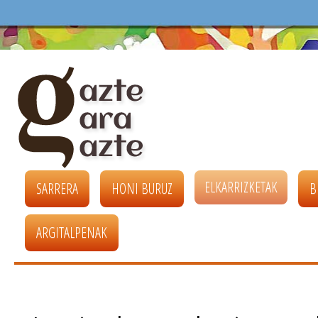
ELKARRIZKETAK
SARRERA
HONI BURUZ
B
ARGITALPENAK