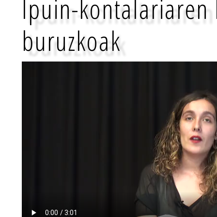
Ipuin-kontalariaren 
buruzkoak