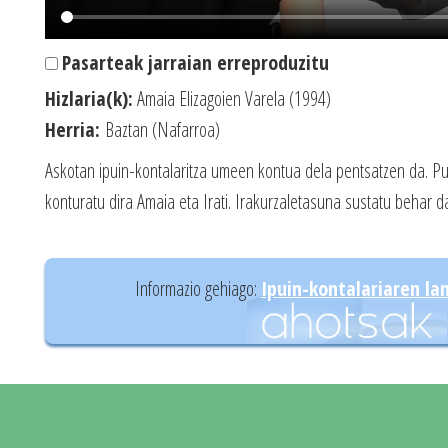
Pasarteak jarraian erreproduzitu
Hizlaria(k):
Amaia Elizagoien Varela (1994)
Herria:
Baztan (Nafarroa)
Askotan ipuin-kontalaritza umeen kontua dela pentsatzen da. Pu
konturatu dira Amaia eta Irati. Irakurzaletasuna sustatu behar d
Informazio gehiago:
Ipuin-kontalariaren la