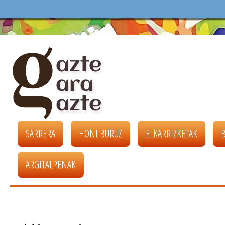
SARRERA
HONI BURUZ
ELKARRIZKETAK
ARGITALPENAK