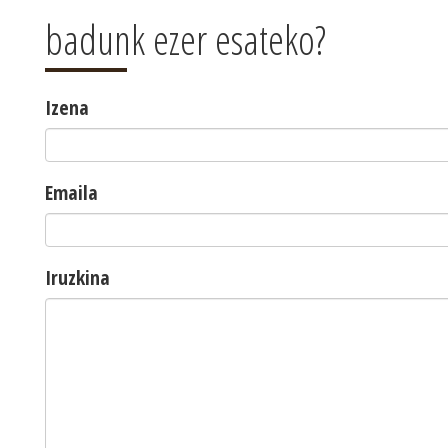
badunk ezer esateko?
Izena
Emaila
Iruzkina