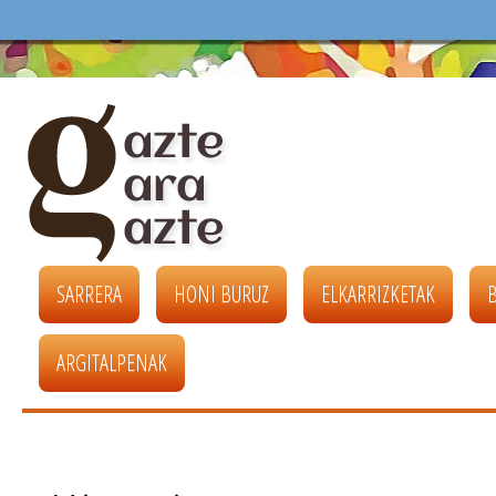
SARRERA
HONI BURUZ
ELKARRIZKETAK
ARGITALPENAK