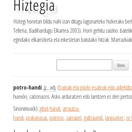
Hiztegia
Hiztegi honetan bildu nahi izan ditugu lagunarteko hizkerako ber
Telleria, Badihardugu Elkartea 2003). Horri gehitu zaizkio: batetik
egindako elkarrizketa eta inkestetan batutako hitzak. Marrazki
potro-handi
.
iz.
,
adj.
(
Irainak eta gaizki-esateak edo adjektib
huevón, calzonazos. Asko arduratzen edo larritzen ez den pertso
Sinonimoa(k):
gibel-handi
,
arrautza-
handi
,
prakanasai
,
potroso
,
zarrapel
,
galtzaundi
,
lanpuxker
,
ze 