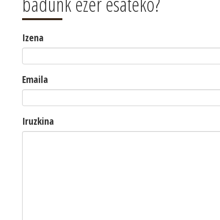
badunk ezer esateko?
Izena
Emaila
Iruzkina