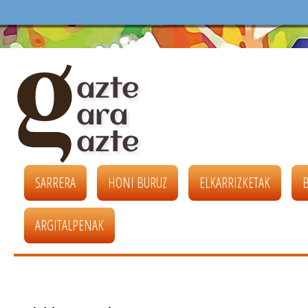
SARRERA
HONI BURUZ
ELKARRIZKETAK
ARGITALPENAK