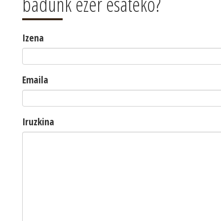
badunk ezer esateko?
Izena
Emaila
Iruzkina