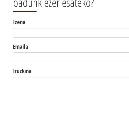
badunk ezer esateko?
Izena
Emaila
Iruzkina