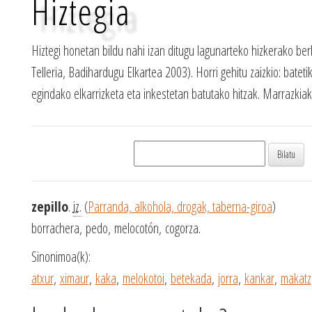
Hiztegia
Hiztegi honetan bildu nahi izan ditugu lagunarteko hizkerako ber
Telleria, Badihardugu Elkartea 2003). Horri gehitu zaizkio: batetik
egindako elkarrizketa eta inkestetan batutako hitzak. Marrazki
zepillo
.
iz.
(
Parranda, alkohola, drogak, taberna-giroa
)
borrachera, pedo, melocotón, cogorza.
Sinonimoa(k):
atxur
,
ximaur
,
kaka
,
melokotoi
,
betekada
,
jorra
,
kankar
,
makatz