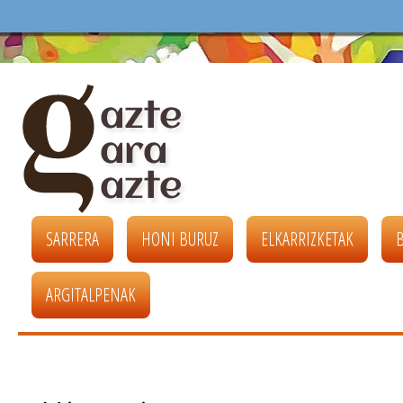
SARRERA
HONI BURUZ
ELKARRIZKETAK
ARGITALPENAK