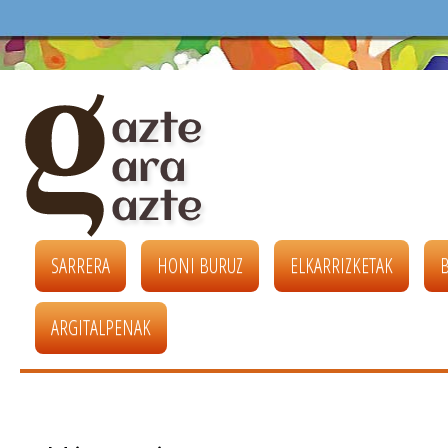
SARRERA
HONI BURUZ
ELKARRIZKETAK
ARGITALPENAK