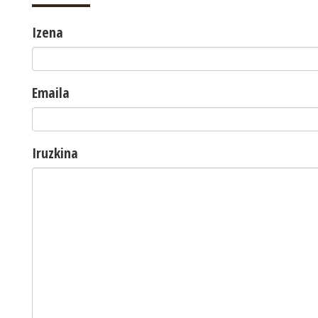
Izena
Emaila
Iruzkina