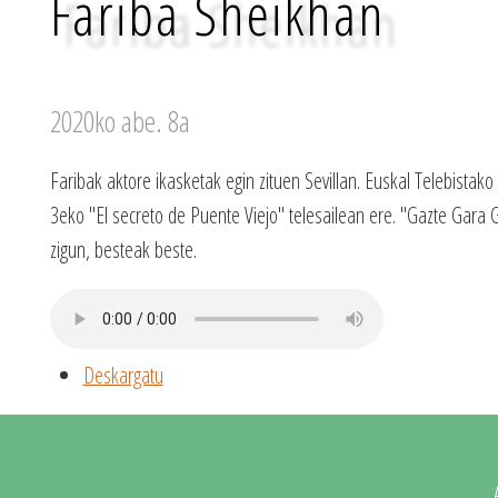
Fariba Sheikhan
2020ko abe. 8a
Faribak aktore ikasketak egin zituen Sevillan. Euskal Telebistako 
3eko "El secreto de Puente Viejo" telesailean ere. "Gazte Gara 
zigun, besteak beste.
Deskargatu