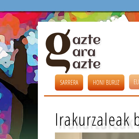
EL
SARRERA
HONI BURUZ
Irakurzaleak 