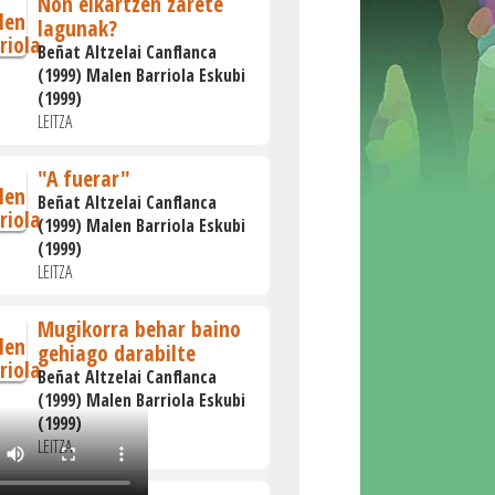
Non elkartzen zarete
lagunak?
Beñat Altzelai Canflanca
(1999) Malen Barriola Eskubi
(1999)
LEITZA
"A fuerar"
Beñat Altzelai Canflanca
(1999) Malen Barriola Eskubi
(1999)
LEITZA
Mugikorra behar baino
gehiago darabilte
Beñat Altzelai Canflanca
(1999) Malen Barriola Eskubi
(1999)
LEITZA