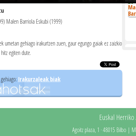
tu
99) Malen Barriola Eskubi (1999)
ek umetan gehiago irakurtzen zuen, gaur egungo gaiak ez zaizkio
hitz egiten dute.
 gehiago:
Irakurzaleak biak
Euskal Herriko
Agoitz plaza, 1 · 48015 Bilbo | M