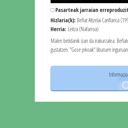
Pasarteak jarraian erreproduzi
Hizlaria(k):
Beñat Altzelai Canflanca (19
Herria:
Leitza (Nafarroa)
Malen betidanik izan da irakurzalea. Beñat
gustatzen. "Gose jokoak" liburuen inguruan 
Informazio