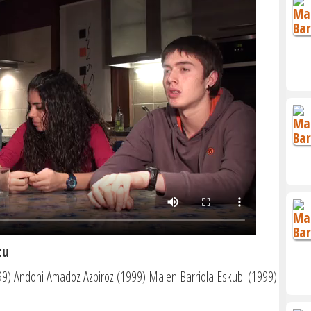
tu
999) Andoni Amadoz Azpiroz (1999) Malen Barriola Eskubi (1999)