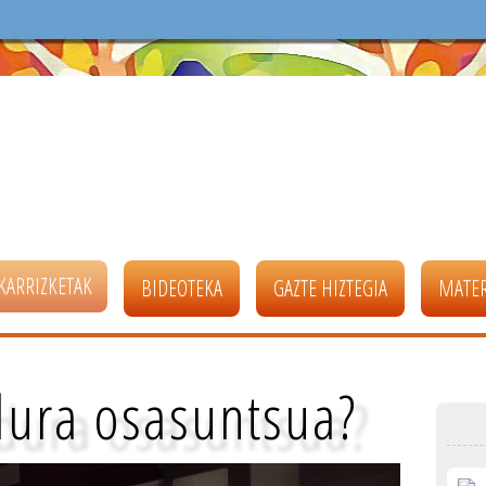
KARRIZKETAK
BIDEOTEKA
GAZTE HIZTEGIA
MATER
dura osasuntsua?