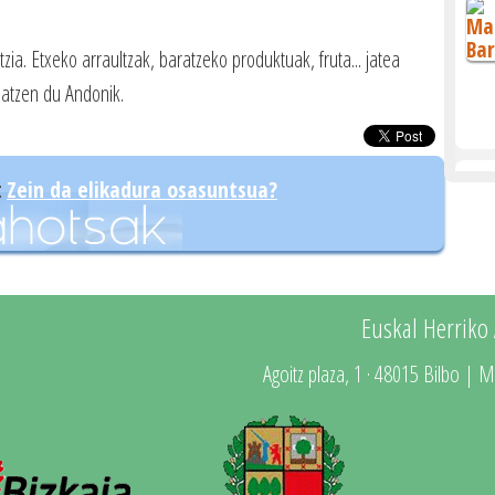
ia. Etxeko arraultzak, baratzeko produktuak, fruta... jatea
patzen du Andonik.
:
Zein da elikadura osasuntsua?
Euskal Herriko
Agoitz plaza, 1 · 48015 Bilbo | M