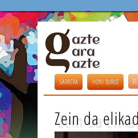
EL
SARRERA
HONI BURUZ
Zein da elika