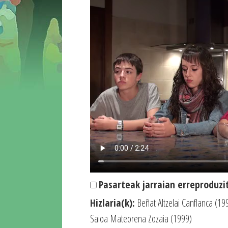
Pasarteak jarraian erreproduzi
Hizlaria(k):
Beñat Altzelai Canflanca (1
Saioa Mateorena Zozaia (1999)