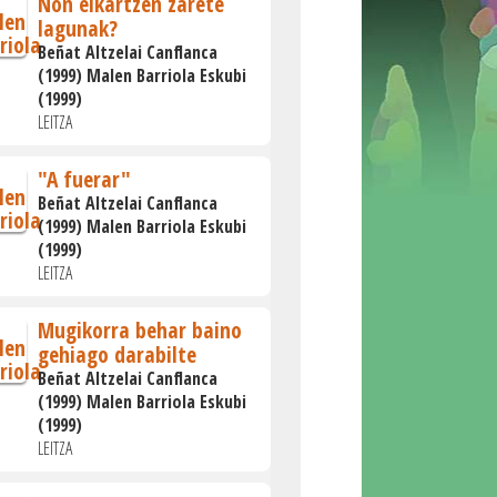
Non elkartzen zarete
lagunak?
Beñat Altzelai Canflanca
(1999) Malen Barriola Eskubi
(1999)
LEITZA
"A fuerar"
Beñat Altzelai Canflanca
(1999) Malen Barriola Eskubi
(1999)
LEITZA
Mugikorra behar baino
gehiago darabilte
Beñat Altzelai Canflanca
(1999) Malen Barriola Eskubi
(1999)
LEITZA