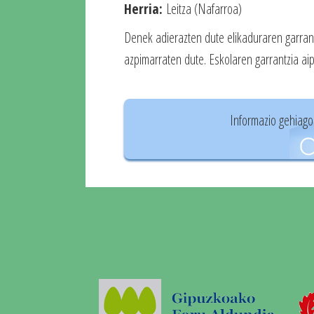
Herria:
Leitza (Nafarroa)
Denek adierazten dute elikaduraren garrantz
azpimarraten dute. Eskolaren garrantzia ai
Informazio gehiago