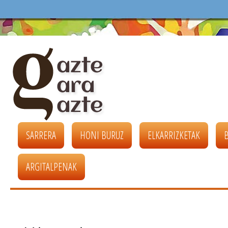
SARRERA
HONI BURUZ
ELKARRIZKETAK
ARGITALPENAK