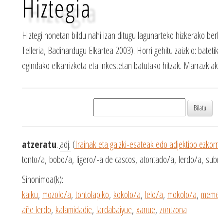
Hiztegia
Hiztegi honetan bildu nahi izan ditugu lagunarteko hizkerako ber
Telleria, Badihardugu Elkartea 2003). Horri gehitu zaizkio: batetik
egindako elkarrizketa eta inkestetan batutako hitzak. Marrazki
atzeratu
.
adj.
(
Irainak eta gaizki-esateak edo adjektibo ezkor
tonto/a, bobo/a, ligero/-a de cascos, atontado/a, lerdo/a, sub
Sinonimoa(k):
kaiku
,
mozolo/a
,
tontolapiko
,
kokolo/a
,
lelo/a
,
mokolo/a
,
meme
añe lerdo
,
kalamidadie
,
lardabaiyue
,
xanue
,
zontzona