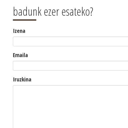
badunk ezer esateko?
Izena
Emaila
Iruzkina