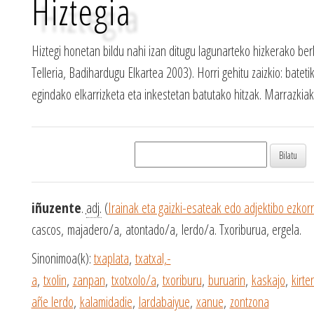
Hiztegia
Hiztegi honetan bildu nahi izan ditugu lagunarteko hizkerako ber
Telleria, Badihardugu Elkartea 2003). Horri gehitu zaizkio: batetik
egindako elkarrizketa eta inkestetan batutako hitzak. Marrazki
iñuzente
.
adj.
(
Irainak eta gaizki-esateak edo adjektibo ezkor
cascos, majadero/a, atontado/a, lerdo/a. Txoriburua, ergela.
Sinonimoa(k):
txaplata
,
txatxal,-
a
,
txolin
,
zanpan
,
txotxolo/a
,
txoriburu
,
buruarin
,
kaskajo
,
kirte
añe lerdo
,
kalamidadie
,
lardabaiyue
,
xanue
,
zontzona