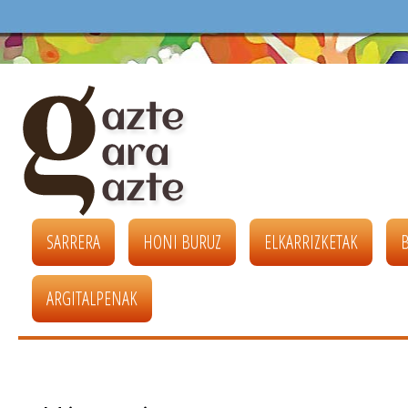
SARRERA
HONI BURUZ
ELKARRIZKETAK
ARGITALPENAK