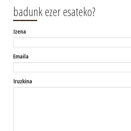
badunk ezer esateko?
Izena
Emaila
Iruzkina