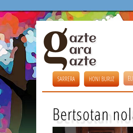
EL
SARRERA
HONI BURUZ
Bertsotan nol