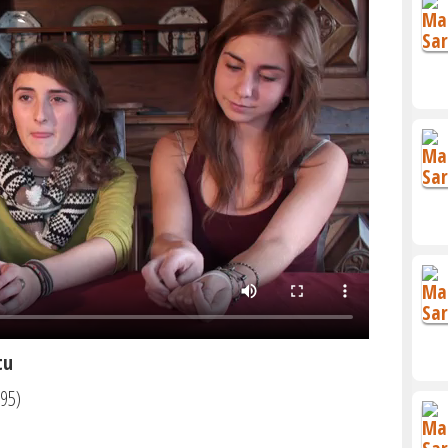
tu
95)