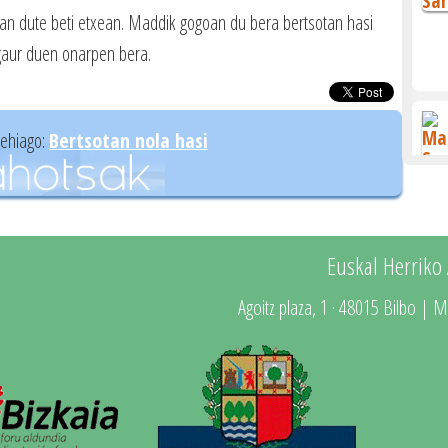
zan dute beti etxean. Maddik gogoan du bera bertsotan hasi
 gaur duen onarpen bera.
gehiago:
Bertsotan nola hasi
Euskal Herriko
Agoitz plaza, 1 · 48015 Bilbo | M