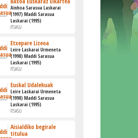
Baxoa Euskaraz Elkartea
Ainhoa Sarasua Laskarai
(1997) Maddi Sarasua
Laskarai (1995)
ITSASU
Etxepare Lizeoa
Leire Laskarai Urmeneta
(1998) Maddi Sarasua
Laskarai (1995)
ITSASU
Euskal Udalekuak
Leire Laskarai Urmeneta
(1998) Maddi Sarasua
Laskarai (1995)
ITSASU
Aisialdiko begirale
titulua