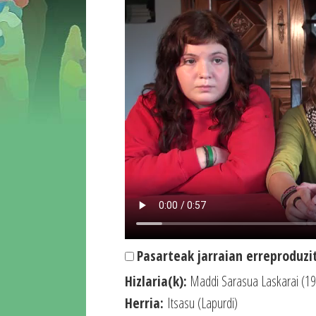
Pasarteak jarraian erreproduzi
Hizlaria(k):
Maddi Sarasua Laskarai (19
Herria:
Itsasu (Lapurdi)