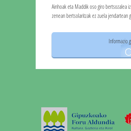
Ainhoak eta Maddik oso giro bertsozalea i
zenean bertsolaritzak ez zuela jendartean
Informazio 