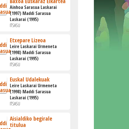
Baxoa Euskaraz Elkartea
Ainhoa Sarasua Laskarai
(1997) Maddi Sarasua
Laskarai (1995)
ITSASU
Etxepare Lizeoa
Leire Laskarai Urmeneta
(1998) Maddi Sarasua
Laskarai (1995)
ITSASU
Euskal Udalekuak
Leire Laskarai Urmeneta
(1998) Maddi Sarasua
Laskarai (1995)
ITSASU
Aisialdiko begirale
titulua