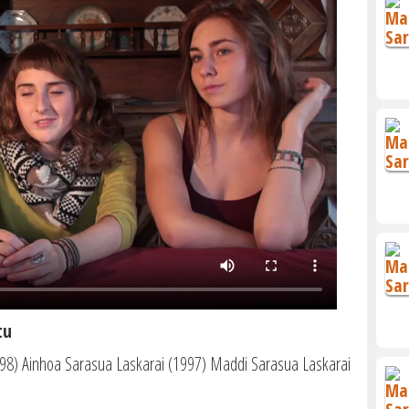
tu
98) Ainhoa Sarasua Laskarai (1997) Maddi Sarasua Laskarai