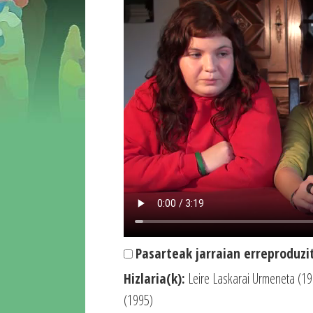
Pasarteak jarraian erreproduzi
Hizlaria(k):
Leire Laskarai Urmeneta (19
(1995)