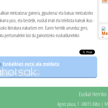
alkian mintzatzeaz gainera, gipuzkeraz eta batuaz mintzatzeko
arra jaso, eta bestetik, euskal irrati eta telebista kateak ikus-
soko literatura irakurtzen ere. Euren herritik urrunduz gero,
tu pertsonalekin bizi du gainontzeko euskaldunekiko
o:
Euskalkiari eutsi ala moldatu
Euskal Herriko
Agoitz plaza, 1 · 48015 Bilbo | M