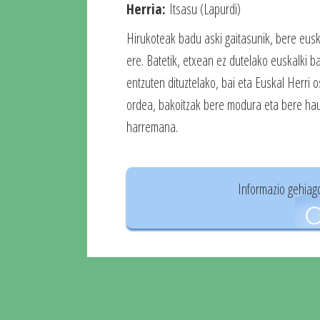
Herria:
Itsasu (Lapurdi)
Hirukoteak badu aski gaitasunik, bere eusk
ere. Batetik, etxean ez dutelako euskalki bak
entzuten dituztelako, bai eta Euskal Herri o
ordea, bakoitzak bere modura eta bere hau
harremana.
Informazio gehiag