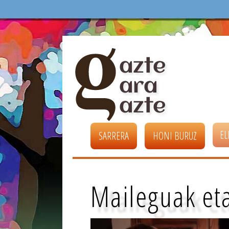
EL
SARRERA
HONI BURUZ
Maileguak et