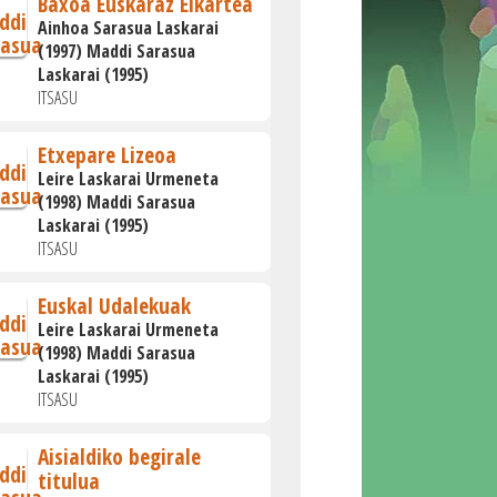
Baxoa Euskaraz Elkartea
Ainhoa Sarasua Laskarai
(1997) Maddi Sarasua
Laskarai (1995)
ITSASU
Etxepare Lizeoa
Leire Laskarai Urmeneta
(1998) Maddi Sarasua
Laskarai (1995)
ITSASU
Euskal Udalekuak
Leire Laskarai Urmeneta
(1998) Maddi Sarasua
Laskarai (1995)
ITSASU
Aisialdiko begirale
titulua