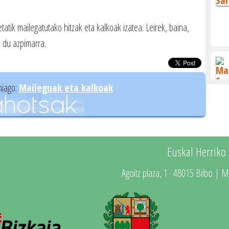
tatik mailegatutako hitzak eta kalkoak izatea. Leirek, baina,
 du azpimarra.
hiago:
Maileguak eta kalkoak
Euskal Herriko
Agoitz plaza, 1 · 48015 Bilbo | M