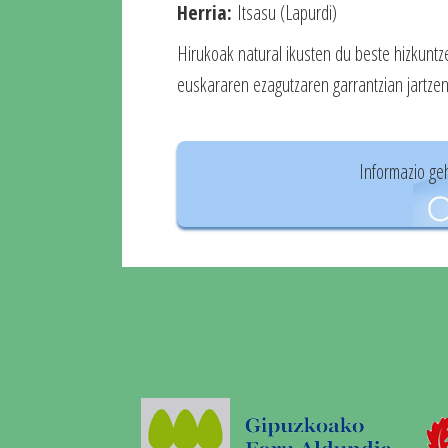
Herria:
Itsasu (Lapurdi)
Hirukoak natural ikusten du beste hizkuntze
euskararen ezagutzaren garrantzian jartzen
Informazio ge