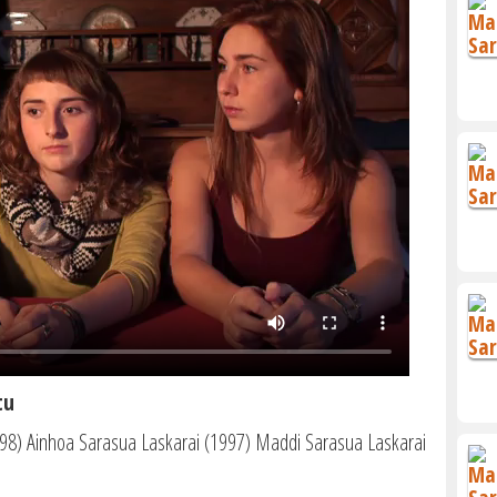
tu
98) Ainhoa Sarasua Laskarai (1997) Maddi Sarasua Laskarai