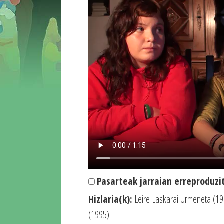
Pasarteak jarraian erreproduzi
Hizlaria(k):
Leire Laskarai Urmeneta (19
(1995)